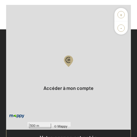
+
-
Parlons de vous, parlons biens
Votre compte :
Accéder à mon compte
500 m
©
Mappy