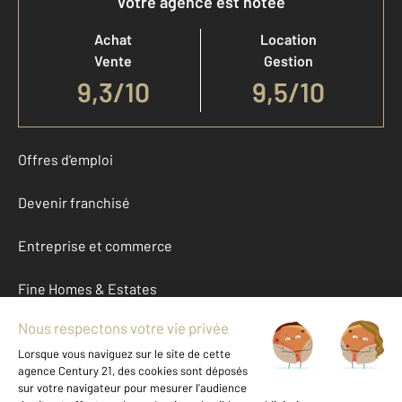
Votre agence est notée
Achat
Location
Vente
Gestion
9,3
/
10
9,5/10
Offres d'emploi
Devenir franchisé
Entreprise et commerce
Fine Homes & Estates
À propos
International