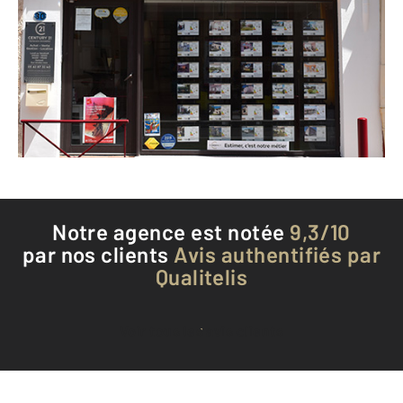
30 avenue de Toulouse
CUGNAUX - 31270
Envoyer un message
Téléphoner à l'agence
Notre agence est notée
9,3/10
par nos clients
Avis authentifiés par
Qualitelis
Voir tous les avis clients