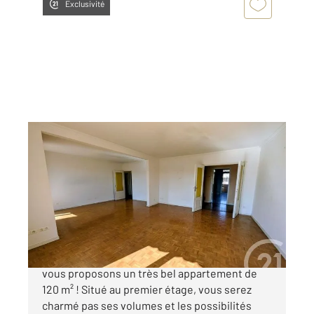
Exclusivité
CUGNAUX 31
2
120 m
, 4 pièces
Ref : 69077
Appartement F4 à vendre
199 000 €
Cugnaux centre - Rare sur le secteur ! Nous
vous proposons un très bel appartement de
120 m² ! Situé au premier étage, vous serez
charmé pas ses volumes et les possibilités