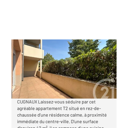
CUGNAUX 31
2
41,25 m
, 2 pièces
Ref : 69186
Appartement F2 à vendre
115 000 €
Visiter le site dédié
CUGNAUX Laissez-vous séduire par cet
agréable appartement T2 situé en rez-de-
chaussée d'une résidence calme, à proximité
immédiate du centre-ville. D'une surface
d'environ 42 m², il se compose d'une cuisine