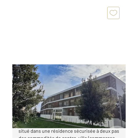
CUGNAUX 31
2
79,70 m
, 4 pièces
Ref : 68298
Appartement T4 à vendre
178 000 €
CUGNAUX. Cet appartement T4 de 80 m2 est
situé dans une résidence sécurisée à deux pas
des commodités de centre-ville (commerces,