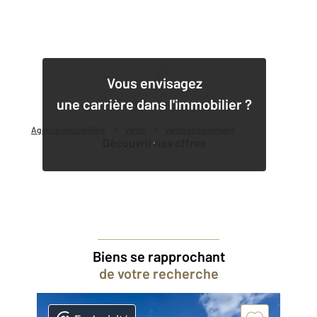
1
Vous envisagez
une carrière dans l'immobilier ?
Agence immobilière
Vente
Vente appartement
Découvrir nos offres
Biens se rapprochant
de votre recherche