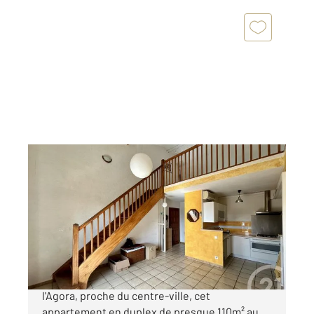
CUGNAUX 31
2
88,30 m
, 4 pièces
Ref : 69258
Appartement Duplex à vendre
175 000 €
CUGNAUX - AGORA Situé dans le quartier de
l'Agora, proche du centre-ville, cet
appartement en duplex de presque 110m² au