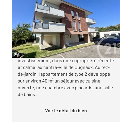
CUGNAUX 31
2
40,15 m
, 2 pièces
Ref : 68050
Appartement F2 à vendre
112 000 €
CUGNAUX VENDU LOUÉ Excellent
investissement, dans une copropriété récente
et calme, au centre-ville de Cugnaux. Au rez-
de-jardin, l'appartement de type 2 développe
sur environ 40 m² un séjour avec cuisine
ouverte, une chambre avec placards, une salle
de bains ...
Voir le détail du bien