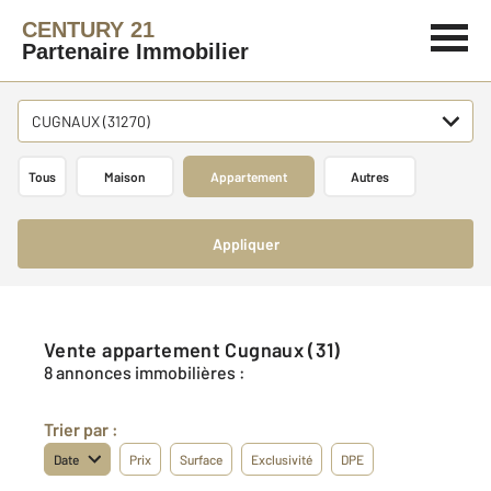
CENTURY 21
Partenaire Immobilier
CUGNAUX (31270)
Tous
Maison
Appartement
Autres
Appliquer
Vente appartement Cugnaux (31)
8 annonces immobilières :
Trier par :
Date
Prix
Surface
Exclusivité
DPE